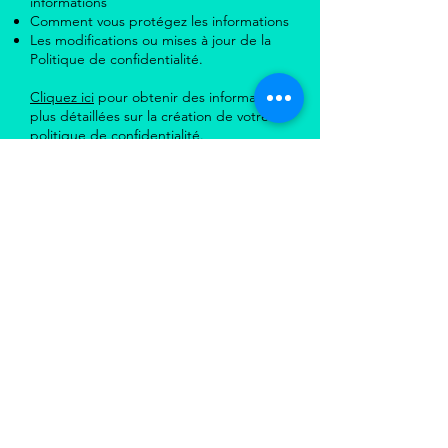
informations
Comment vous protégez les informations
Les modifications ou mises à jour de la
Politique de confidentialité.
Cliquez ici
pour obtenir des informations
plus détaillées sur la création de votre
politique de confidentialité.
CindyRegard.fr
Maquillage semi permanent Seine-et-Marne
Tricopigmentation
Seine-et-Marne
Extension de cils
Seine-et-Marne
Blanchiment dentaire
Seine-et-Marne
Images by freepik